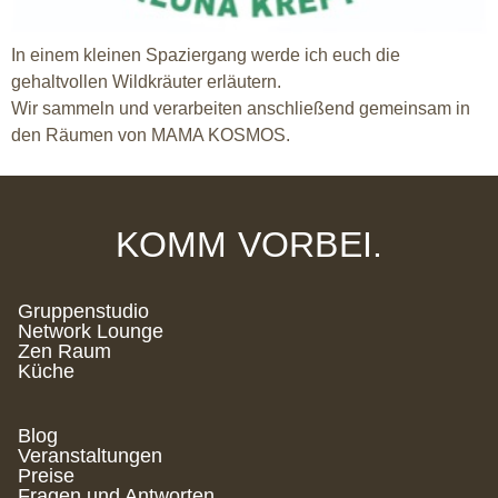
In einem kleinen Spaziergang werde ich euch die
gehaltvollen Wildkräuter erläutern.
Wir sammeln und verarbeiten anschließend gemeinsam in
den Räumen von MAMA KOSMOS.
KOMM VORBEI.
Gruppenstudio
Network Lounge
Zen Raum
Küche
Blog
Veranstaltungen
Preise
Fragen und Antworten