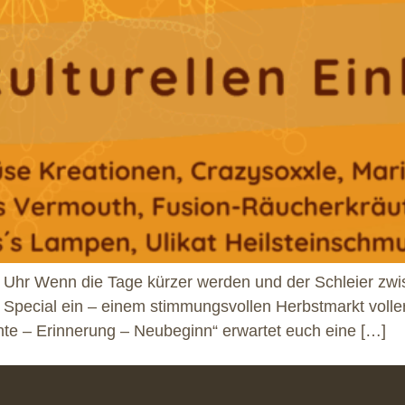
 Uhr Wenn die Tage kürzer werden und der Schleier zwis
ecial ein – einem stimmungsvollen Herbstmarkt voller
te – Erinnerung – Neubeginn“ erwartet euch eine […]