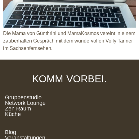
Die Mama von Günthrini und MamaKosmos vereint in einem
zauberhaften Gespräch mit dem wundervollen Volly Tanner
im Sachsenfernsehen.
KOMM VORBEI.
Gruppenstudio
Network Lounge
Zen Raum
Küche
Blog
Veranstaltungen